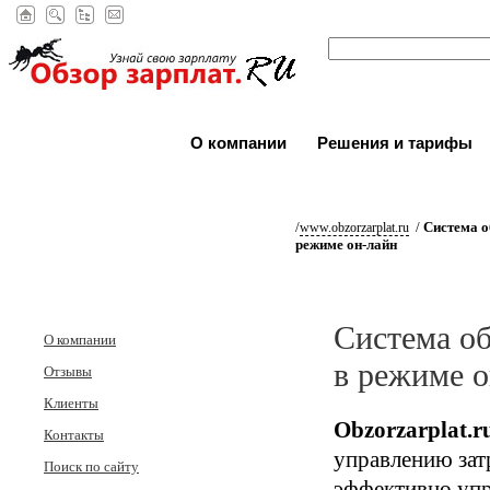
О компании
Решения и тарифы
/
/
Система о
www.obzorzarplat.ru
режиме он-лайн
Система об
О компании
в режиме о
Отзывы
Клиенты
Obzorzarplat.r
Контакты
управлению зат
Поиск по сайту
эффективно упр