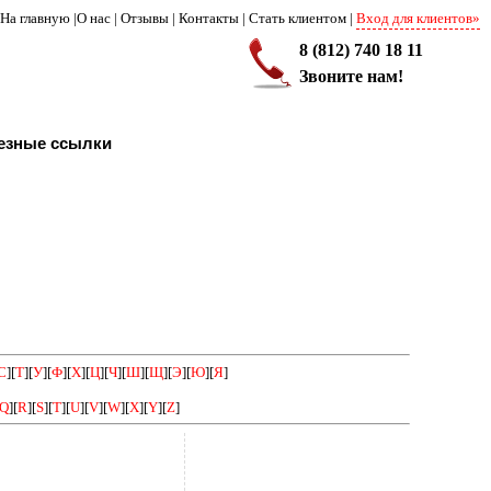
На главную
|
О нас
|
Отзывы
|
Контакты
|
Стать клиентом
|
Вход для клиентов»
8 (812) 740 18 11
Звоните нам!
езные ссылки
С
][
Т
][
У
][
Ф
][
Х
][
Ц
][
Ч
][
Ш
][
Щ
][
Э
][
Ю
][
Я
]
Q
][
R
][
S
][
T
][
U
][
V
][
W
][
X
][
Y
][
Z
]