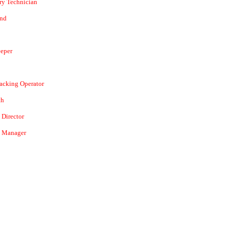
ry Technician
and
eper
acking Operator
th
 Director
s Manager