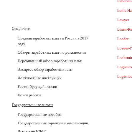
Laborato
Lathe H
Lawyer
О зарплате
Linen-Ke
Средняя заработная плата в России в 2017
Loader
годy
Loader-P
Обзоры заработных плат по должностям
Locksmi
Персональный обзор заработных плат
Logistics
Экспресс обзор заработных плат
Logistic
Должностные инструкции
Расчет будущей пенсии
Поиск работы
Государственные льготы
Государственные пособия
Государственные гарантии и компенсации
Льготы по НДФЛ