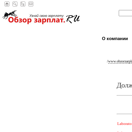
О компании
/
www.obzorzarpla
Долж
Laborato