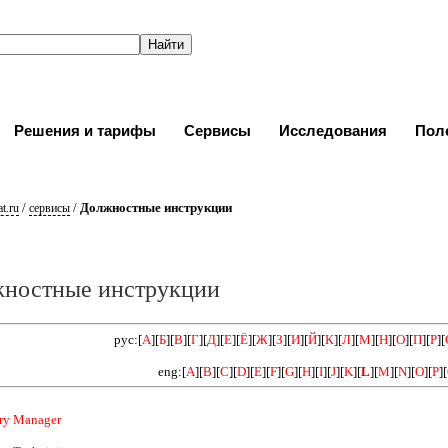
Решения и тарифы
Сервисы
Исследования
Пол
/
/
Должностные инструкции
t.ru
сервисы
ностные инструкции
рус:[
А
][
Б
][
В
][
Г
][
Д
][
Е
][
Ё
][
Ж
][
З
][
И
][
Й
][
К
][
Л
][
М
][
Н
][
О
][
П
][
Р
][
eng:[
A
][
B
][
C
][
D
][
E
][
F
][
G
][
H
][
I
][
J
][
K
][
L
][
M
][
N
][
O
][
P
][
ry Manager