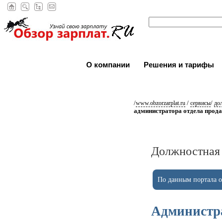
О компании
Решения и тарифы
/
/
/
www.obzorzarplat.ru
сервисы
до
администратора отдела прод
Должностная 
По данным портала ob
Администра