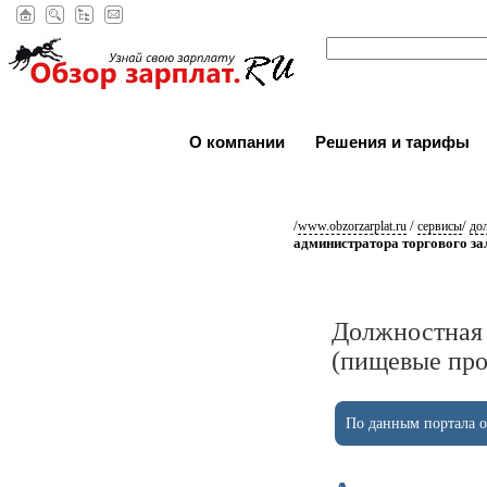
О компании
Решения и тарифы
/
/
/
www.obzorzarplat.ru
сервисы
до
администратора торгового за
Должностная 
(пищевые про
По данным портала ob