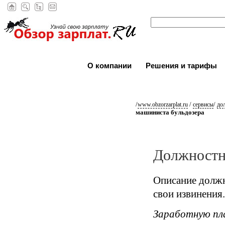
О компании
Решения и тарифы
/
/
/
www.obzorzarplat.ru
сервисы
до
машиниста бульдозера
Должностн
Описание должн
свои извинения.
Заработную пл