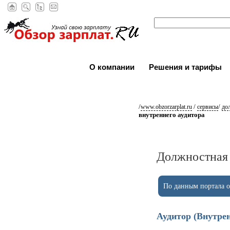
О компании
Решения и тарифы
/
/
/
www.obzorzarplat.ru
сервисы
до
внутреннего аудитора
Должностная 
По данным портала ob
Аудитор (Внутре