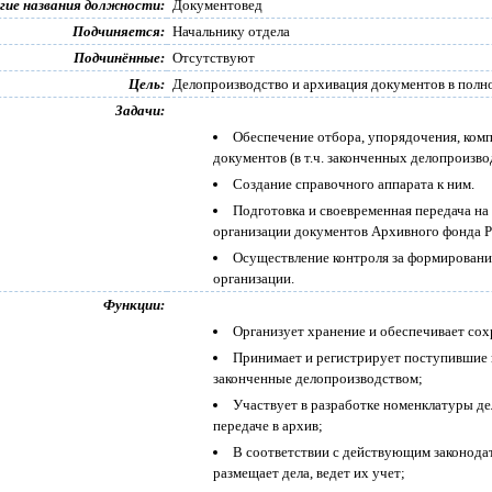
гие названия должности:
Документовед
Подчиняется:
Начальнику отдела
Подчинённые:
Отсутствуют
Цель:
Делопроизводство и архивация документов в полн
Задачи:
Обеспечение отбора, упорядочения, комп
документов (в т.ч. законченных делопроизв
Создание справочного аппарата к ним.
Подготовка и своевременная передача на
организации документов Архивного фонда 
Осуществление контроля за формировани
организации.
Функции:
Организует хранение и обеспечивает сох
Принимает и регистрирует поступившие 
законченные делопроизводством;
Участвует в разработке номенклатуры де
передаче в архив;
В соответствии с действующим законода
размещает дела, ведет их учет;