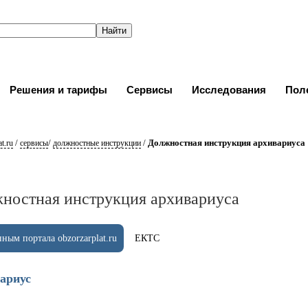
Решения и тарифы
Сервисы
Исследования
Пол
/
/
/
Должностная инструкция архивариуса
t.ru
сервисы
должностные инструкции
ностная инструкция архивариуса
ным портала obzorzarplat.ru
ЕКТС
ариус