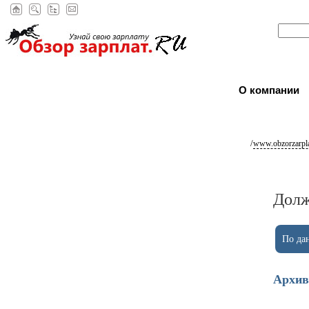
О компании
/
www.obzorzarpla
Долж
По дан
Архив