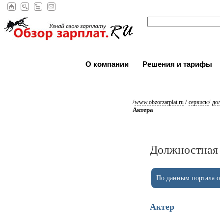
О компании
Решения и тарифы
/
/
/
www.obzorzarplat.ru
сервисы
до
Актера
Должностная 
По данным портала ob
Актер