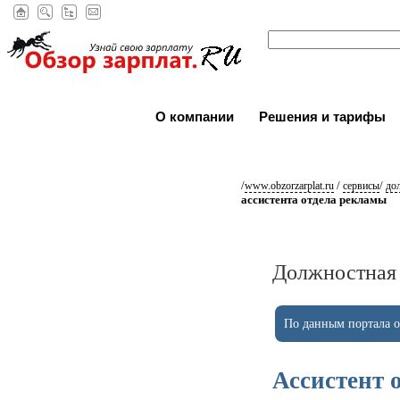
О компании
Решения и тарифы
/
/
/
www.obzorzarplat.ru
сервисы
до
ассистента отдела рекламы
Должностная 
По данным портала ob
Ассистент 