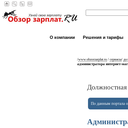
О компании
Решения и тарифы
/
/
/
www.obzorzarplat.ru
сервисы
до
администратора интернет-ма
Должностная 
По данным портала ob
Администра