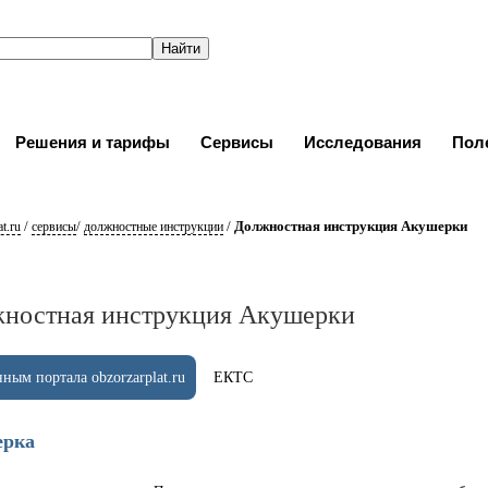
Решения и тарифы
Сервисы
Исследования
Пол
/
/
/
Должностная инструкция Акушерки
t.ru
сервисы
должностные инструкции
ностная инструкция Акушерки
ным портала obzorzarplat.ru
ЕКТС
ерка