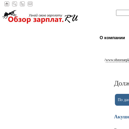
О компании
/
www.obzorzarpla
Долж
По дан
Акуш