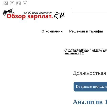
О компании
Решения и тарифы
/
/
/
www.obzorzarplat.ru
сервисы
до
аналитика 1С
Должностная 
По данным портала ob
Аналитик 