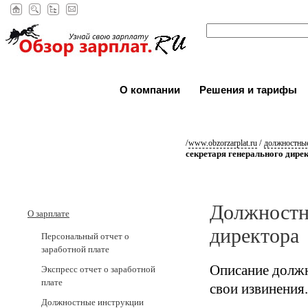
О компании
Решения и тарифы
/
/
www.obzorzarplat.ru
должностные
секретаря генерального дире
Должностна
О зарплате
директора
Персональный отчет о
заработной плате
Описание должн
Экспресс отчет о заработной
плате
свои извинения.
Должностные инструкции