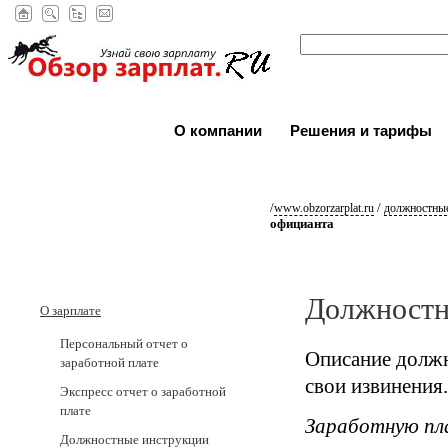
О компании
Решения и тарифы
/
/
www.obzorzarplat.ru
должностные
официанта
Должностн
О зарплате
Персональный отчет о
Описание должн
заработной плате
свои извинения.
Экспресс отчет о заработной
плате
Заработную пл
Должностные инструкции