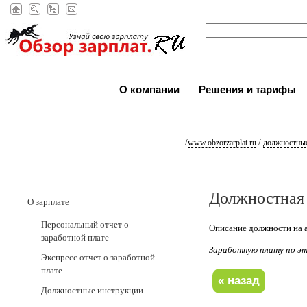
О компании
Решения и тарифы
/
/
www.obzorzarplat.ru
должностные
Должностная 
О зарплате
Персональный отчет о
Описание должности на а
заработной плате
Заработную плату по 
Экспресс отчет о заработной
плате
Должностные инструкции