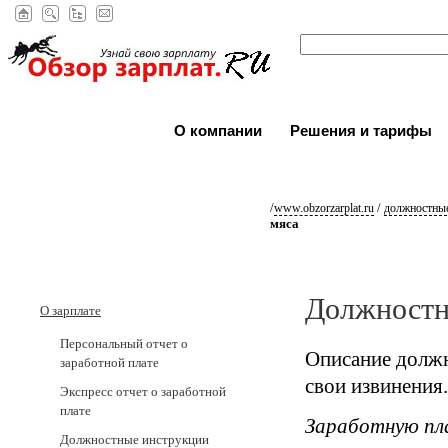
О компании
Решения и тарифы
/
/
www.obzorzarplat.ru
должностные
мяса
Должностн
О зарплате
Персональный отчет о
Описание должн
заработной плате
свои извинения.
Экспресс отчет о заработной
плате
Заработную пл
Должностные инструкции