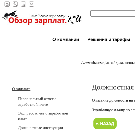
О компании
Решения и тарифы
/
/
www.obzorzarplat.ru
должностные
Должностная 
О зарплате
Персональный отчет о
Описание должности на а
заработной плате
Заработную плату по 
Экспресс отчет о заработной
плате
Должностные инструкции