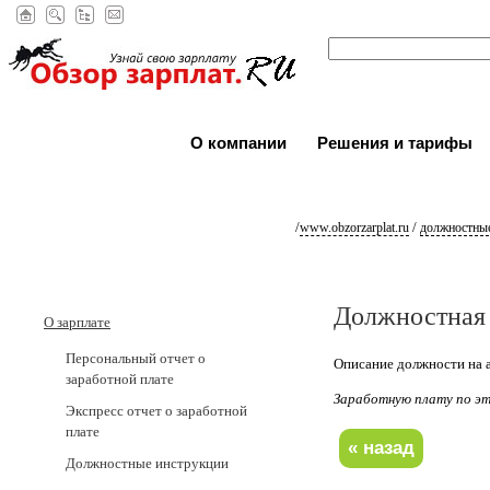
О компании
Решения и тарифы
/
/
www.obzorzarplat.ru
должностные
Должностная 
О зарплате
Персональный отчет о
Описание должности на а
заработной плате
Заработную плату по 
Экспресс отчет о заработной
плате
Должностные инструкции