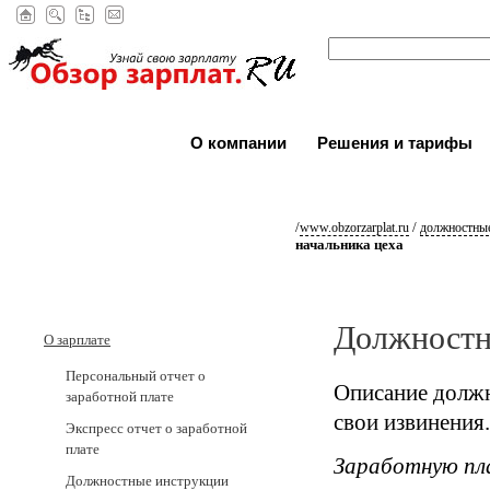
О компании
Решения и тарифы
/
/
www.obzorzarplat.ru
должностные
начальника цеха
Должностн
О зарплате
Персональный отчет о
Описание должн
заработной плате
свои извинения.
Экспресс отчет о заработной
плате
Заработную пл
Должностные инструкции