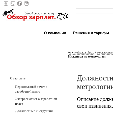
О компании
Решения и тарифы
/
/
www.obzorzarplat.ru
должностные
Инженера по метрологии
Должностн
О зарплате
метрологи
Персональный отчет о
заработной плате
Описание должн
Экспресс отчет о заработной
плате
свои извинения.
Должностные инструкции