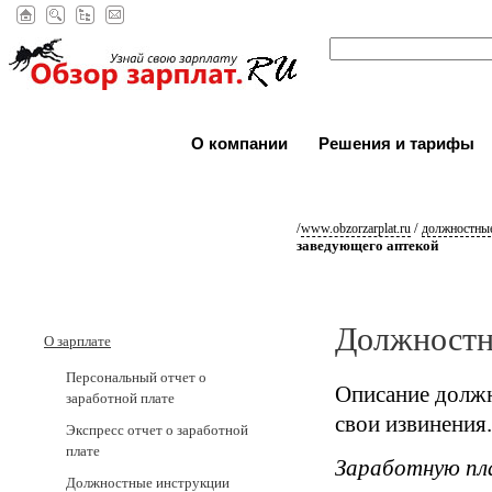
О компании
Решения и тарифы
/
/
www.obzorzarplat.ru
должностные
заведующего аптекой
Должностн
О зарплате
Персональный отчет о
Описание должн
заработной плате
свои извинения.
Экспресс отчет о заработной
плате
Заработную пл
Должностные инструкции