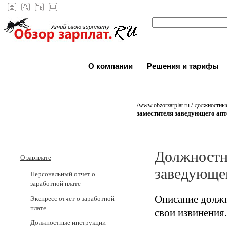
О компании
Решения и тарифы
/
/
www.obzorzarplat.ru
должностные
заместителя заведующего апт
Должностн
О зарплате
заведующе
Персональный отчет о
заработной плате
Описание должн
Экспресс отчет о заработной
плате
свои извинения.
Должностные инструкции