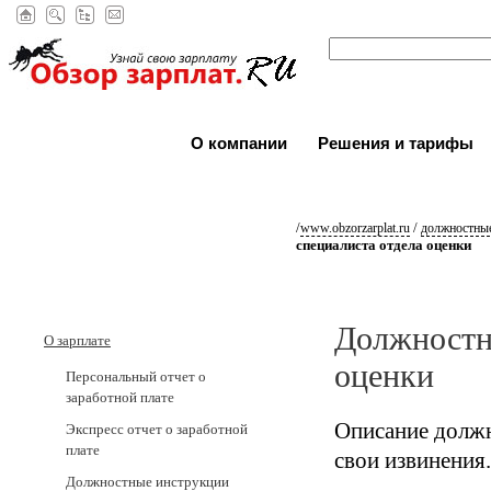
О компании
Решения и тарифы
/
/
www.obzorzarplat.ru
должностные
специалиста отдела оценки
Должностна
О зарплате
оценки
Персональный отчет о
заработной плате
Описание должн
Экспресс отчет о заработной
плате
свои извинения.
Должностные инструкции