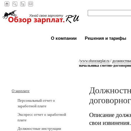
О компании
Решения и тарифы
/
/
www.obzorzarplat.ru
должностные
начальника сметно-договорно
Должностн
О зарплате
договорног
Персональный отчет о
заработной плате
Описание должн
Экспресс отчет о заработной
плате
свои извинения.
Должностные инструкции