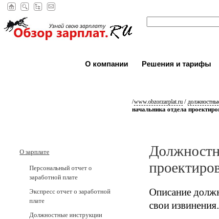
О компании
Решения и тарифы
/
/
www.obzorzarplat.ru
должностные
начальника отдела проектир
Должностн
О зарплате
проектиро
Персональный отчет о
заработной плате
Описание должн
Экспресс отчет о заработной
плате
свои извинения.
Должностные инструкции