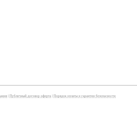
вания
|
Публичный договор оферта
|
Порядок оплаты и гарантии безопасности