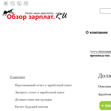
О компании
/
www.obzorzarpla
производства
Долж
О зарплате
Персональный отчет о заработной плате
Описание
Экспресс отчет о заработной плате
Заработ
Должностные инструкции
Расчет будущей пенсии