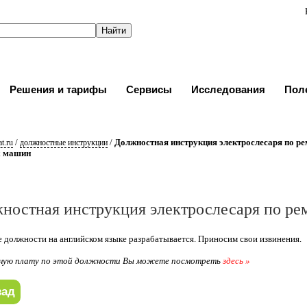
Решения и тарифы
Сервисы
Исследования
Пол
/
/
Должностная инструкция электрослесаря по р
t.ru
должностные инструкции
х машин
ностная инструкция электрослесаря по ре
 должности на английском языке разрабатывается. Приносим свои извинения.
ную плату по этой должности Вы можете посмотреть
здесь »