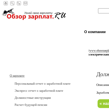
О компании
/
www.obzorzarpla
электрически
Долж
О зарплате
Персональный отчет о заработной плате
Описание
Экспресс отчет о заработной плате
Заработ
Должностные инструкции
Расчет будущей пенсии