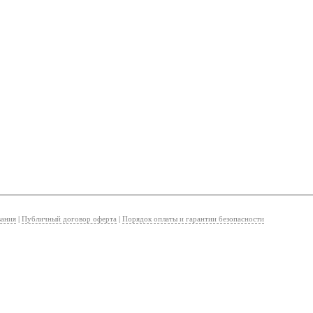
вания
|
Публичный договор оферта
|
Порядок оплаты и гарантии безопасности