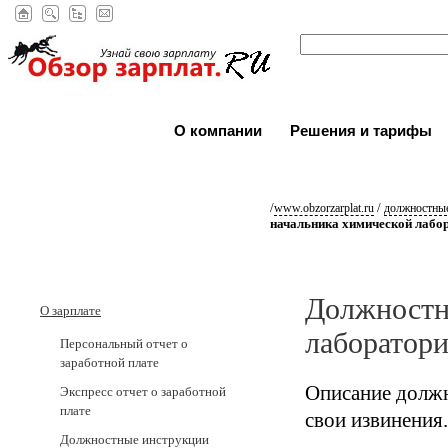
О компании
Решения и тарифы
/
/
www.obzorzarplat.ru
должностные
начальника химической лабо
Должностн
О зарплате
лаборатор
Персональный отчет о
заработной плате
Описание должн
Экспресс отчет о заработной
плате
свои извинения.
Должностные инструкции