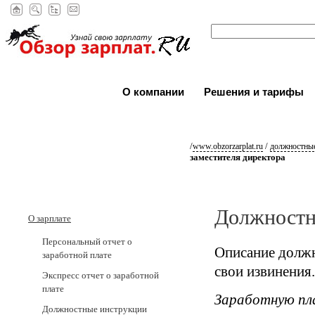
О компании
Решения и тарифы
/
/
www.obzorzarplat.ru
должностные
заместителя директора
Должностн
О зарплате
Персональный отчет о
Описание должн
заработной плате
свои извинения.
Экспресс отчет о заработной
плате
Заработную пл
Должностные инструкции