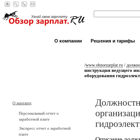
О компании
Решения и тарифы
/
/
www.obzorzarplat.ru
должн
инструкция ведущего ин
оборудования гидроэлек
Должностн
О зарплате
организаци
Персональный отчет о
заработной плате
гидроэлек
Экспресс отчет о заработной
плате
Описание должн