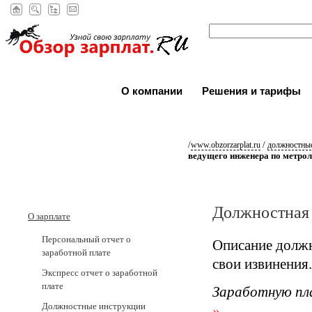
О компании
Решения и тарифы
/
/
www.obzorzarplat.ru
должностные
ведущего инженера по метро
Должностная 
О зарплате
Персональный отчет о
Описание должн
заработной плате
свои извинения.
Экспресс отчет о заработной
плате
Заработную пл
Должностные инструкции
»