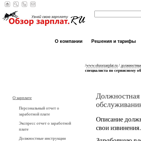
О компании
Решения и тарифы
/
/
www.obzorzarplat.ru
должностные
специалиста по сервисному 
Должностная 
О зарплате
обслуживани
Персональный отчет о
заработной плате
Описание должн
Экспресс отчет о заработной
свои извинения.
плате
Должностные инструкции
Заработную пл