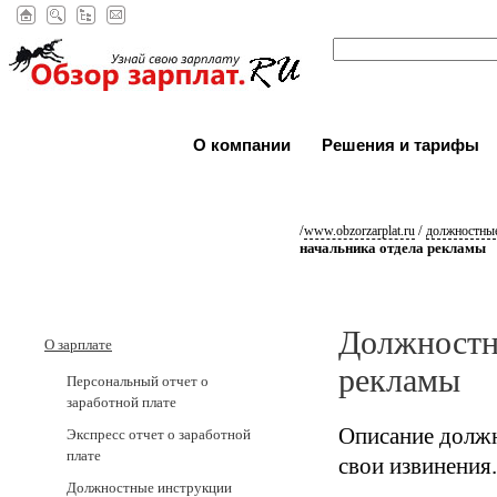
О компании
Решения и тарифы
/
/
www.obzorzarplat.ru
должностные
начальника отдела рекламы
Должностн
О зарплате
рекламы
Персональный отчет о
заработной плате
Описание должн
Экспресс отчет о заработной
плате
свои извинения.
Должностные инструкции