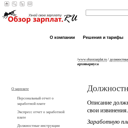
О компании
Решения и тарифы
/
/
www.obzorzarplat.ru
должностные
архивариуса
Должностн
О зарплате
Персональный отчет о
Описание должн
заработной плате
свои извинения.
Экспресс отчет о заработной
плате
Заработную пл
Должностные инструкции