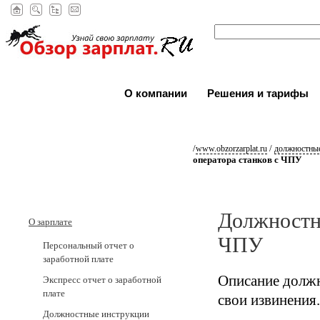
О компании
Решения и тарифы
/
/
www.obzorzarplat.ru
должностные
оператора станков с ЧПУ
Должностна
О зарплате
ЧПУ
Персональный отчет о
заработной плате
Описание должн
Экспресс отчет о заработной
плате
свои извинения.
Должностные инструкции