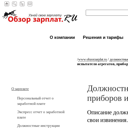
О компании
Решения и тарифы
/
/
www.obzorzarplat.ru
должностные
испытателя агрегатов, прибо
Должностна
О зарплате
приборов и
Персональный отчет о
заработной плате
Описание должн
Экспресс отчет о заработной
плате
свои извинения.
Должностные инструкции