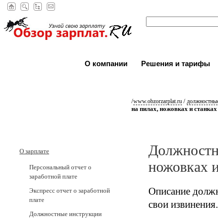
О компании
Решения и тарифы
/
/
www.obzorzarplat.ru
должностные
на пилах, ножовках и станках
Должностна
О зарплате
ножовках и
Персональный отчет о
заработной плате
Описание должн
Экспресс отчет о заработной
плате
свои извинения.
Должностные инструкции