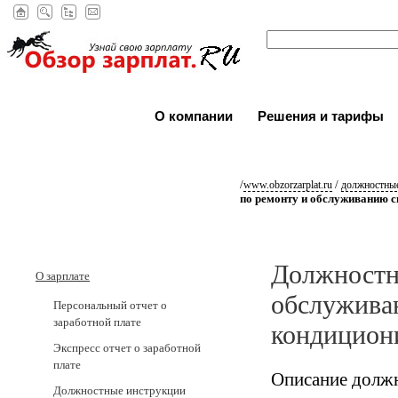
О компании
Решения и тарифы
/
/
www.obzorzarplat.ru
должностные
по ремонту и обслуживанию с
Должностна
О зарплате
обслужива
Персональный отчет о
заработной плате
кондицион
Экспресс отчет о заработной
плате
Описание должн
Должностные инструкции