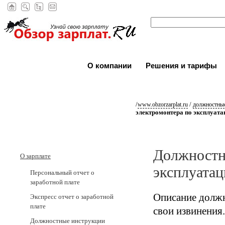
О компании
Решения и тарифы
/
/
www.obzorzarplat.ru
должностные
электромонтера по эксплуата
Должностн
О зарплате
эксплуатац
Персональный отчет о
заработной плате
Описание должн
Экспресс отчет о заработной
плате
свои извинения.
Должностные инструкции