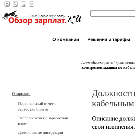
О компании
Решения и тарифы
/
/
www.obzorzarplat.ru
должностные
электромонтажника по кабел
Должностн
О зарплате
кабельным
Персональный отчет о
заработной плате
Описание должн
Экспресс отчет о заработной
плате
свои извинения.
Должностные инструкции