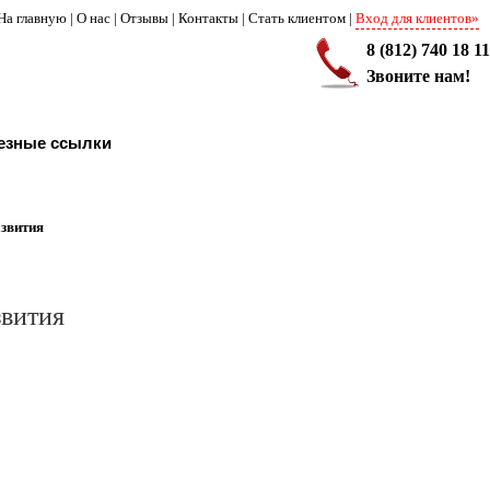
На главную
|
О нас
|
Отзывы
|
Контакты
|
Стать клиентом
|
Вход для клиентов»
8 (812) 740 18 11
Звоните нам!
езные ссылки
азвития
звития