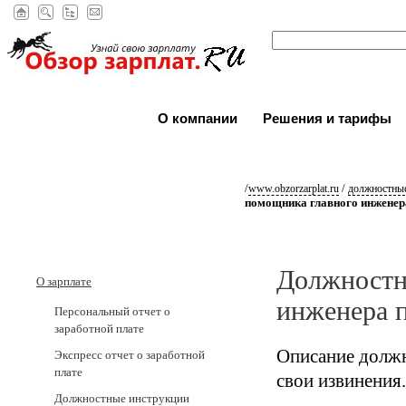
О компании
Решения и тарифы
/
/
www.obzorzarplat.ru
должностные
помощника главного инженера
Должностн
О зарплате
инженера п
Персональный отчет о
заработной плате
Описание должн
Экспресс отчет о заработной
плате
свои извинения.
Должностные инструкции