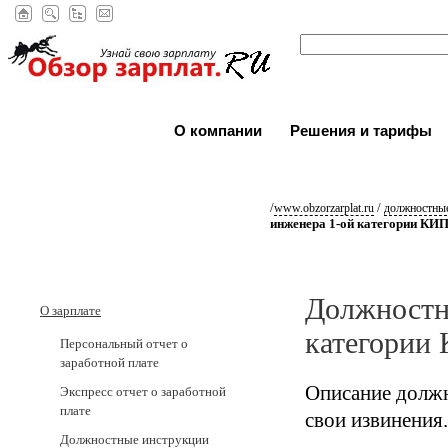
О компании
Решения и тарифы
/
/
www.obzorzarplat.ru
должностные
инженера 1-ой категории КИ
Должностн
О зарплате
категории
Персональный отчет о
заработной плате
Описание должн
Экспресс отчет о заработной
плате
свои извинения.
Должностные инструкции