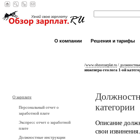
О компании
Решения и тарифы
/
/
www.obzorzarplat.ru
должностные
инженера-геолога 1-ой катего
Должностна
О зарплате
категории
Персональный отчет о
заработной плате
Описание должн
Экспресс отчет о заработной
плате
свои извинения.
Должностные инструкции