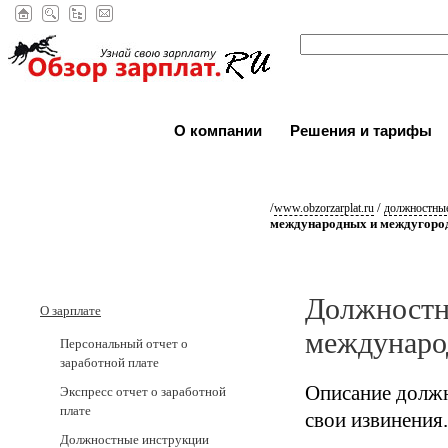
О компании
Решения и тарифы
/
/
www.obzorzarplat.ru
должностные
международных и междугоро
Должностн
О зарплате
междунаро
Персональный отчет о
заработной плате
Описание должн
Экспресс отчет о заработной
плате
свои извинения.
Должностные инструкции