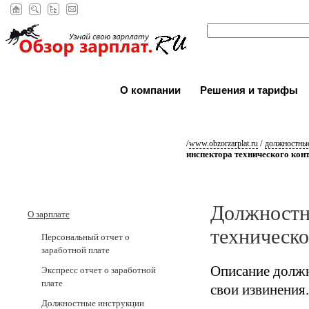
О компании
Решения и тарифы
/
/
www.obzorzarplat.ru
должностные
инспектора технического кон
Должностн
О зарплате
техническо
Персональный отчет о
заработной плате
Описание должн
Экспресс отчет о заработной
плате
свои извинения.
Должностные инструкции