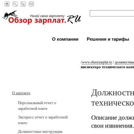
О компании
Решения и тарифы
/
/
www.obzorzarplat.ru
должностные
инспектора технического кон
Должностн
О зарплате
техническо
Персональный отчет о
заработной плате
Описание должн
Экспресс отчет о заработной
плате
свои извинения.
Должностные инструкции