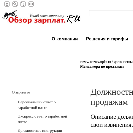
О компании
Решения и тарифы
/
/
www.obzorzarplat.ru
должностные
Менеджера по продажам
Должностн
О зарплате
продажам
Персональный отчет о
заработной плате
Описание должн
Экспресс отчет о заработной
плате
свои извинения.
Должностные инструкции