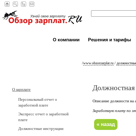
О компании
Решения и тарифы
/
/
www.obzorzarplat.ru
должностные
Должностная
О зарплате
Персональный отчет о
Описание должности на а
заработной плате
Заработную плату по 
Экспресс отчет о заработной
плате
Должностные инструкции