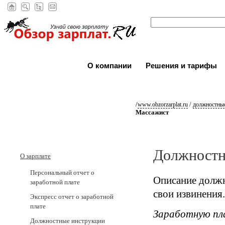
О компании
Решения и тарифы
/
/
www.obzorzarplat.ru
должностные
Массажист
Должностн
О зарплате
Персональный отчет о
Описание должн
заработной плате
свои извинения.
Экспресс отчет о заработной
плате
Заработную пл
Должностные инструкции